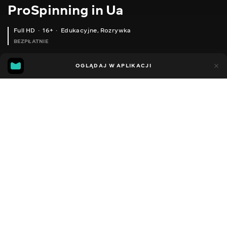
ProSpinning in Ua
Full HD
16+
Edukacyjne
,
Rozrywka
BEZPŁATNIE
28
9
OGLĄDAJ W APLIKACJI
Dodano do ulubionych
UDOSTĘPNIJ
Sezon 1
Facebook
Kopiuj link
СИЛІКОНОВІ ПРИМАНКИ ВЛАСНОРУЧ. ЛИТТЯ СИЛІКОНУ ВДОМА
ЩУКА НА УЛЬТРАЛАЙТ ДИКЕ ОЗЕРО КАТІ РИБАЛКА МІКРОДЖИГ НАВЕСНІ
2010 - 2026
,
Ukraina
Edukacyjne
,
Rozrywka
,
Blogerzy
DŹWIĘK