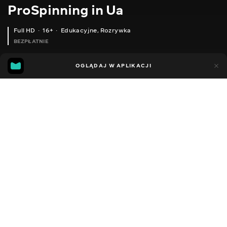
ProSpinning in Ua
Full HD
16+
Edukacyjne
,
Rozrywka
BEZPŁATNIE
28
9
OGLĄDAJ W APLIKACJI
Dodano do ulubionych
UDOSTĘPNIJ
Sezon 1
Facebook
Kopiuj link
ЩУКА НА УЛЬТРАЛАЙТ ДИКЕ ОЗЕРО КАТІ РИБАЛКА МІКРОДЖИГ НАВЕСНІ
КРАЩЕ, НІЖ З ALIEXPRESS? БЮДЖЕТНІ ВОБЛЕРИ ДЛЯ ЛОВУ ЩУКИ. ОГЛЯД ВОБЛЕРІВ СONDOR FISHING
2010 - 2026
,
Ukraina
Edukacyjne
,
Rozrywka
,
Blogerzy
DŹWIĘK