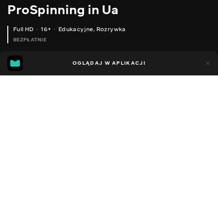
ProSpinning in Ua
Full HD
16+
Edukacyjne
,
Rozrywka
BEZPŁATNIE
28
9
OGLĄDAJ W APLIKACJI
Dodano do ulubionych
UDOSTĘPNIJ
Sezon 1
Facebook
Kopiuj link
ОЗЕРНА ЩУКА У СЕРПНІ. ДЕ ШУКАТИ? ЛОВ НА ВЕЛИКІ ВОБЛЕРА
ГОЛОВЕНЬ НА СПІНІНГ СПЛАВ. ЯК, ДЕ І ЧИМ ЛОВИТИ? РІЧКА ДЕСНА
2010 - 2026
,
Ukraina
Edukacyjne
,
Rozrywka
,
Blogerzy
DŹWIĘK