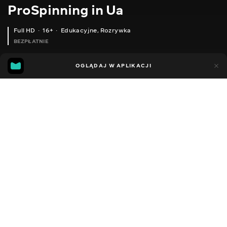
ProSpinning in Ua
Full HD
16+
Edukacyjne
,
Rozrywka
BEZPŁATNIE
28
9
OGLĄDAJ W APLIKACJI
Dodano do ulubionych
UDOSTĘPNIJ
Sezon 1
Facebook
Kopiuj link
PIKECUP #2 - 2019 НАЙПРЕСТИЖНІШИЙ ТУРНІР З ЛОВУ ЩУКИ - ВОВКОВЕ ОЗЕРО
ПІДСУМКИ КОНКУРСУ MEGAKLEV - PROSPINNING
2010 - 2026
,
Ukraina
Edukacyjne
,
Rozrywka
,
Blogerzy
DŹWIĘK