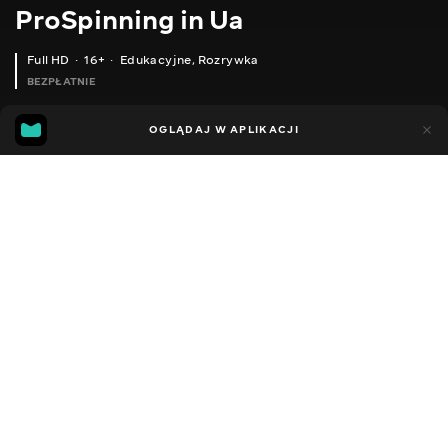
ProSpinning in Ua
Full HD
16+
Edukacyjne
,
Rozrywka
BEZPŁATNIE
28
9
OGLĄDAJ W APLIKACJI
Dodano do ulubionych
UDOSTĘPNIJ
Sezon 1
Facebook
Kopiuj link
ПОЛЮВАННЯ РИБОЛОВЛЯ – ВЕСНЯНА ВИСТАВКА ACTIVE EXPO FEST 2019 – КИЇВ.
СПІЙМАТИ СУДАКА – ПОШУК НА КИЇВСЬКОМУ ВОДОСХОВИЩІ. ЛОВИМО З ЧОВНА.
2010 - 2026
,
Ukraina
Edukacyjne
,
Rozrywka
,
Blogerzy
DŹWIĘK