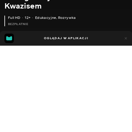
Kwazisem
Full HD
12+
Edukacyjne
,
Rozrywka
BEZPŁATNIE
18
9
OGLĄDAJ W APLIKACJI
Dodano do ulubionych
UDOSTĘPNIJ
Sezon 1
Facebook
Kopiuj link
REOLINK RLC-410W - ЗОВНІШНЯ IP КАМЕРА З МІКРОФОНОМ
ВИМИКАЧІ XIAOMI AQARA – МЕХАНІЧНИЙ РЕМОНТ КЛАВІШ
2014 - 2022
,
Ukraina
Edukacyjne
,
Rozrywka
,
Blogerzy
DŹWIĘK