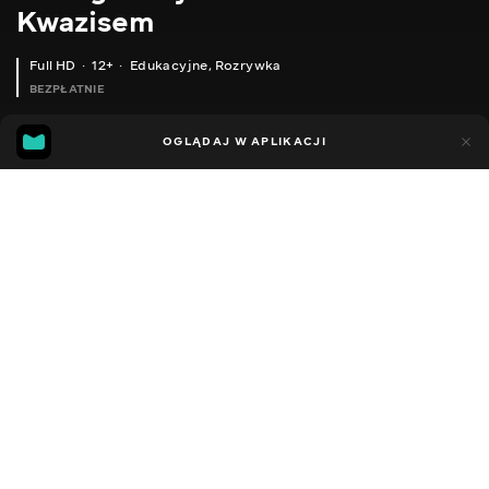
Kwazisem
Full HD
12+
Edukacyjne
,
Rozrywka
BEZPŁATNIE
18
9
OGLĄDAJ W APLIKACJI
Dodano do ulubionych
UDOSTĘPNIJ
Sezon 1
Facebook
Kopiuj link
HOME ASSISTANT - НАЛАШТОВУЄМО LOVELACE, ПЕРШІ КРОКИ
SONOFF MINI - WI-FI РЕЛЕ З DIY РЕЖИМОМ, ІНТЕГРАЦІЯ В HOME ASSISTANT
2014 - 2022
,
Ukraina
Edukacyjne
,
Rozrywka
,
Blogerzy
DŹWIĘK