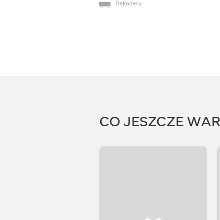
Dekodery
CO JESZCZE WA