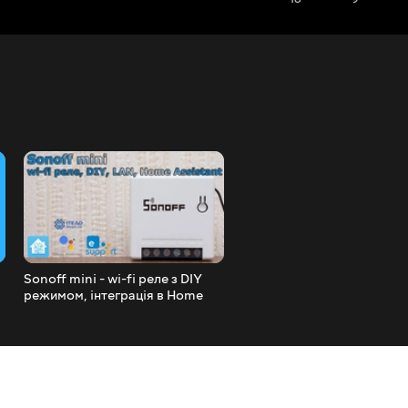
Sonoff mini - wi-fi реле з DIY
Xiaomi Yeelight YLXD48YI 
режимом, інтеграція в Home
розумна люстра з незвич
Assistant
дизайном