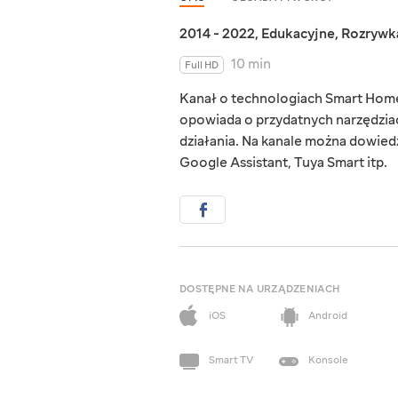
2014 - 2022
,
Edukacyjne
,
Rozrywk
10 min
Full HD
Kanał o technologiach Smart Home,
opowiada o przydatnych narzędziac
działania. Na kanale można dowied
Google Assistant, Tuya Smart itp.
DOSTĘPNE NA URZĄDZENIACH
iOS
Android
Smart TV
Konsole