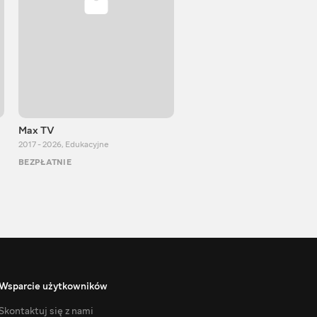
Max TV
VITALIJ NEWS
2017 - 2026
,
Edukacyjne
2012 - 2026
,
Edukacyjne
BEZPŁATNIE
BEZPŁATNIE
Wsparcie użytkowników
Skontaktuj się z nami