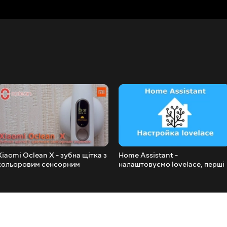
Xiaomi Oclean X - зубна щітка з
Home Assistant -
кольоровим сенсорним
налаштовуємо lovelace, перші
екраном
кроки