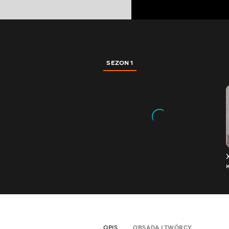
SEZON 1
OPIS
OBSADA I TWÓRCY