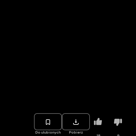
Do ulubionych
Pobierz
18
9