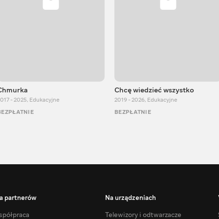
Chmurka
Chcę wiedzieć wszystko
017 - 2025
,
Edukacyjne
2019 - 2026
,
Edukacyjne
BEZPŁATNIE
BEZPŁATNIE
a partnerów
Na urządzeniach
półpraca
Telewizory i odtwarzacze