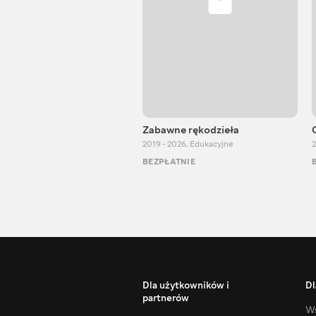
Zabawne rękodzieła
2019 - 2026
,
Edukacyjne
2
BEZPŁATNIE
Dla użytkowników i
Dl
partnerów
Ws