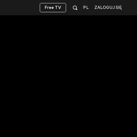
Free TV
PL
ZALOGUJ SIĘ