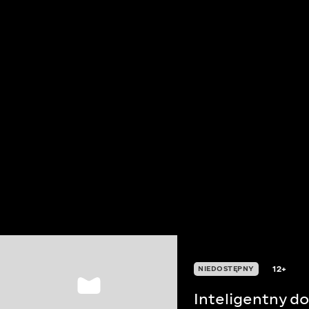
12+
NIEDOSTĘPNY
Inteligentny d