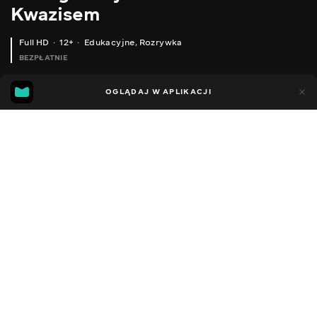
Kwazisem
Full HD
12+
Edukacyjne
,
Rozrywka
BEZPŁATNIE
18
9
OGLĄDAJ W APLIKACJI
Dodano do ulubionych
UDOSTĘPNIJ
Sezon 1
Facebook
Kopiuj link
XIAOMI XIAO AI TOUCH SCREEN - СМАРТ КОЛОНКА ІЗ СЕНСОРНИМ ЕКРАНОМ
XIAOMI AIRDOTS TWS - УНІВЕРСАЛЬНІ БЕЗДРОТОВІ НАВУШНИКИ
2014 - 2022
,
Ukraina
Edukacyjne
,
Rozrywka
,
Blogerzy
DŹWIĘK