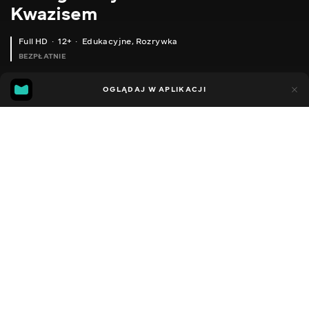
Kwazisem
Full HD
12+
Edukacyjne
,
Rozrywka
BEZPŁATNIE
18
9
OGLĄDAJ W APLIKACJI
Dodano do ulubionych
UDOSTĘPNIJ
Sezon 1
Facebook
Kopiuj link
БЕЗДРОТОВА ZIGBEE КНОПКА XIAOMI AQARA WXKG12LM З ГІРОСКОПОМ ТА ФУНКЦІЄЮ СТРУШУВАННЯ
AQARA LLKZMK11LM - ДВОКАНАЛЬНЕ ZIGBEE РЕЛЕ З ОПЦІЄЮ ІНТЕРЛОК, ДЛЯ РОЗУМНОГО БУДИНКУ XIAOMI
2014 - 2022
,
Ukraina
Edukacyjne
,
Rozrywka
,
Blogerzy
DŹWIĘK