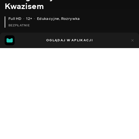
Kwazisem
Full HD
12+
Edukacyjne
,
Rozrywka
BEZPŁATNIE
18
9
OGLĄDAJ W APLIKACJI
Dodano do ulubionych
UDOSTĘPNIJ
Sezon 1
Facebook
Kopiuj link
SUPERVISED HOME ASSISTANT. ЛЕГКА УСТАНОВКА НА RASPIOS 64 - RASPBERRY PI 4B У КОРПУСІ ARGON ONE M.2
БЕЗШУМНЕ ZIGBEE РЕЛЕ В ПІДРОЗЕТНИК БЕЗ НУЛЬОВОЇ ЛІНІЇ, ОСОБЛИВОСТІ МОНТАЖУ, ВСТАНОВЛЕННЯ КОНДЕНСАТОРА
2014 - 2022
,
Ukraina
Edukacyjne
,
Rozrywka
,
Blogerzy
DŹWIĘK