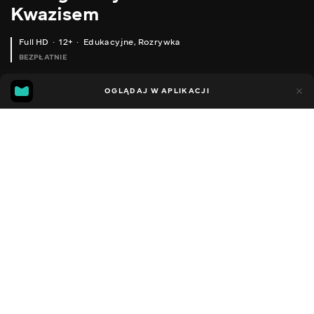
Kwazisem
Full HD
12+
Edukacyjne
,
Rozrywka
BEZPŁATNIE
18
9
OGLĄDAJ W APLIKACJI
Dodano do ulubionych
UDOSTĘPNIJ
Sezon 1
Facebook
Kopiuj link
НАЙКРАЩА ZIGBEE РОЗЕТКА-ПЕРЕХІДНИК З ЕНЕРГОМОНІТОРИНГОМ НА 3680 ВАТТ, ІНТЕГРАЦІЯ В HOME ASSISTANT
СЮРПРИЗ ВІД AQARA ДО П'ЯТИРІЧНОГО ЮВІЛЕЮ БРЕНДУ
2014 - 2022
,
Ukraina
Edukacyjne
,
Rozrywka
,
Blogerzy
DŹWIĘK