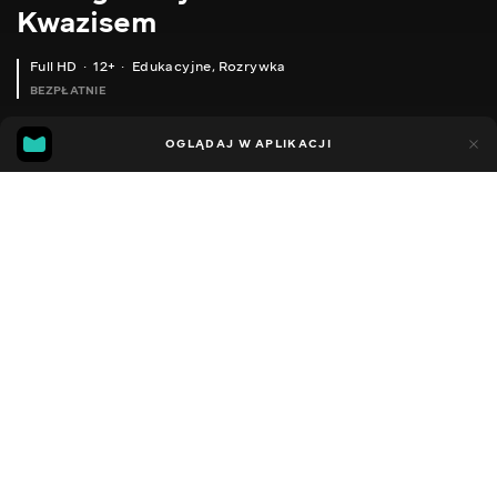
Kwazisem
Full HD
12+
Edukacyjne
,
Rozrywka
BEZPŁATNIE
18
9
OGLĄDAJ W APLIKACJI
Dodano do ulubionych
UDOSTĘPNIJ
Sezon 1
Facebook
Kopiuj link
БЕЗШУМНЕ ZIGBEE РЕЛЕ В ПІДРОЗЕТНИК БЕЗ НУЛЬОВОЇ ЛІНІЇ, ОСОБЛИВОСТІ МОНТАЖУ, ВСТАНОВЛЕННЯ КОНДЕНСАТОРА
JETHOME JETHUB H1 - ОНОВЛЮЄМО ПРОШИВКУ ZIGBEE МОДУЛЯ ІЗ ЗБЕРЕЖЕННЯМ NVRAM, БЕЗ ПЕРЕПРИВ'ЯЗУВАННЯ ПРИСТРОЇВ
2014 - 2022
,
Ukraina
Edukacyjne
,
Rozrywka
,
Blogerzy
DŹWIĘK