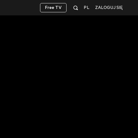
Free TV
PL
ZALOGUJ SIĘ