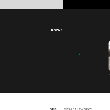
RÓŻNE
OPIS
OBSADA I TWÓRCY