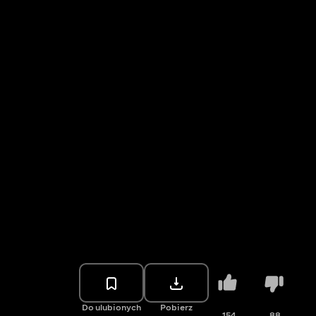
Do ulubionych
Pobierz
154
88