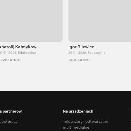
Anatolij Kałmykow
Igor Bilewicz
013 - 2026
,
Edukacyjne
2011 - 2026
,
Edukacyjne
BEZPŁATNIE
BEZPŁATNIE
a partnerów
Na urządzeniach
półpraca
Telewizory i odtwarzacze
multimedialne