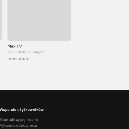
Max TV
Тasty food
2017 - 2026
,
Edukacyjne
2013 - 2025
,
Gotowanie
BEZPŁATNIE
BEZPŁATNIE
Wsparcie użytkowników
Skontaktuj się z nami
Pytania i odpowiedzi