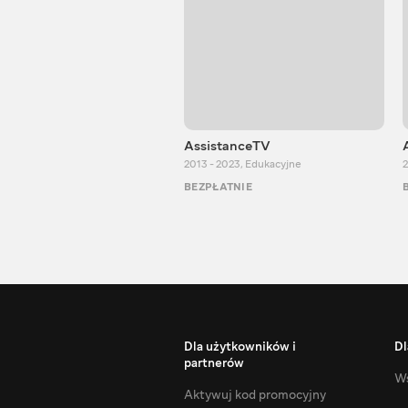
AssistanceTV
2013 - 2023
,
Edukacyjne
2
BEZPŁATNIE
Dla użytkowników i
Dl
partnerów
Ws
Aktywuj kod promocyjny