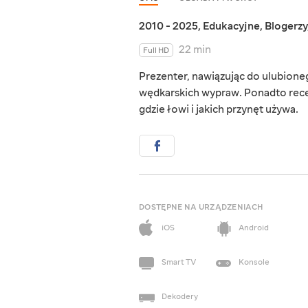
2010 - 2025
,
Edukacyjne
,
Blogerzy
22 min
Full HD
Prezenter, nawiązując do ulubioneg
wędkarskich wypraw. Ponadto recen
gdzie łowi i jakich przynęt używa.
DOSTĘPNE NA URZĄDZENIACH
iOS
Android
Smart TV
Konsole
Dekodery