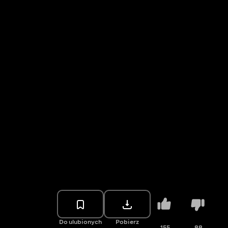
Do ulubionych
Pobierz
155
88