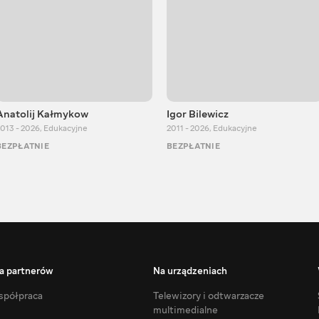
Anatolij Kałmykow
Igor Bilewicz
013 - 2026
,
Edukacyjne
2011 - 2026
,
Edukacyjne
BEZPŁATNIE
BEZPŁATNIE
a partnerów
Na urządzeniach
półpraca
Telewizory i odtwarzacze
multimedialne