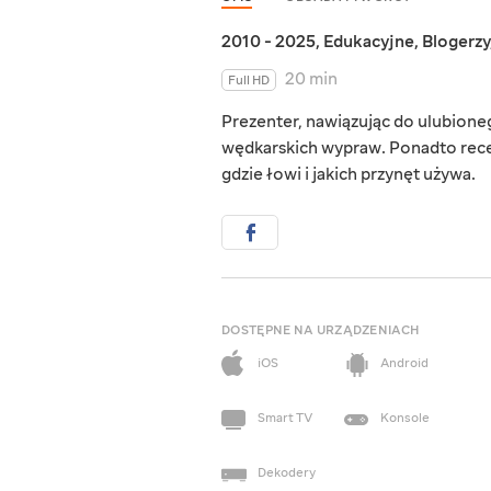
2010 - 2025
,
Edukacyjne
,
Blogerzy
20 min
Full HD
Prezenter, nawiązując do ulubioneg
wędkarskich wypraw. Ponadto recen
gdzie łowi i jakich przynęt używa.
DOSTĘPNE NA URZĄDZENIACH
iOS
Android
Smart TV
Konsole
Dekodery