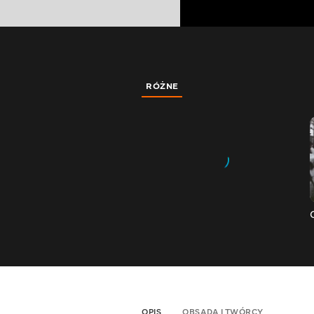
RÓŻNE
OPIS
OBSADA I TWÓRCY