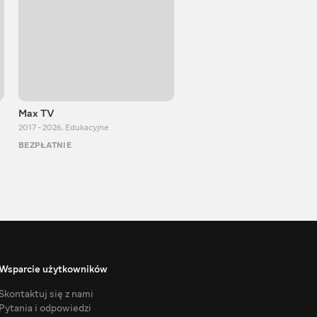
Max TV
Тasty food
2017 - 2026
,
Edukacyjne
2013 - 2025
,
Gotowanie
BEZPŁATNIE
BEZPŁATNIE
Wsparcie użytkowników
Skontaktuj się z nami
Pytania i odpowiedzi