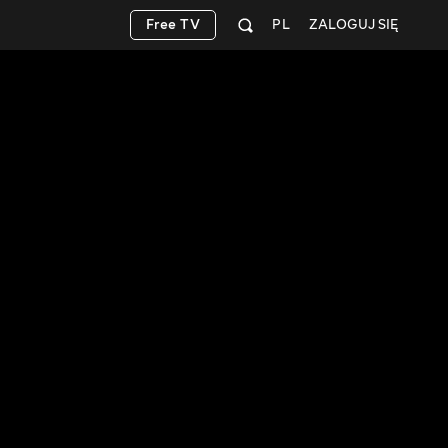
Free TV
PL
ZALOGUJ SIĘ