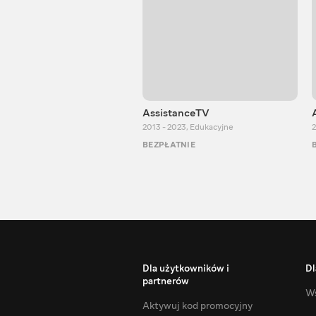
AssistanceTV
2013 - 2023
,
Edukacyjne
2
BEZPŁATNIE
Dla użytkowników i
Dl
partnerów
Ws
Aktywuj kod promocyjny