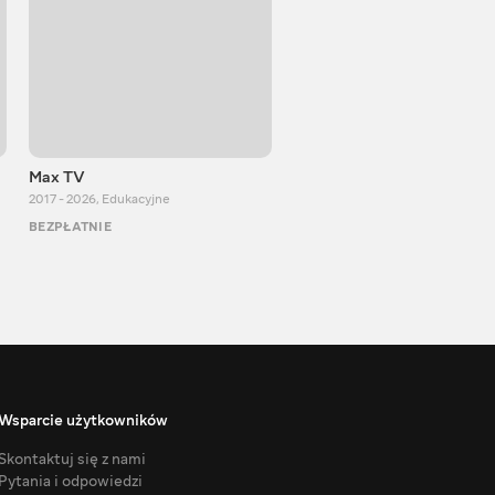
Max TV
Тasty food
2017 - 2026
,
Edukacyjne
2013 - 2025
,
Gotowanie
BEZPŁATNIE
BEZPŁATNIE
Wsparcie użytkowników
Skontaktuj się z nami
Pytania i odpowiedzi