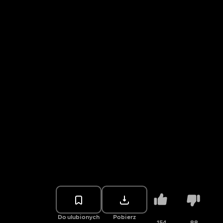
Do ulubionych
Pobierz
154
88