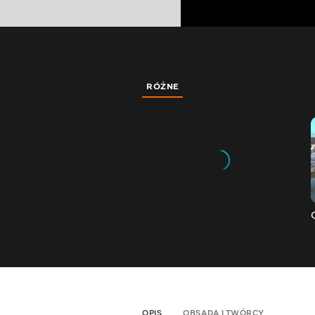
RÓŻNE
OPIS
OBSADA I TWÓRCY