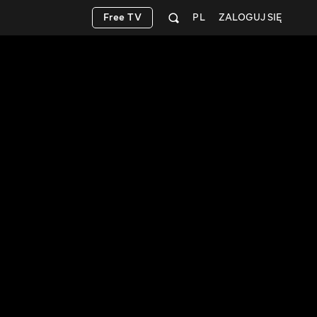
Free TV
PL
ZALOGUJ SIĘ