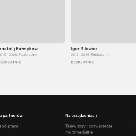
Anatolij Kałmykow
Igor Bilewicz
013 - 2026
,
Edukacyjne
2011 - 2026
,
Edukacyjne
BEZPŁATNIE
BEZPŁATNIE
a partnerów
Na urządzeniach
półpraca
Telewizory i odtwarzacze
multimedialne