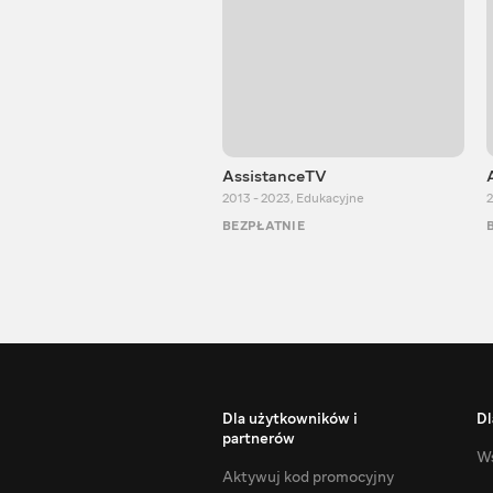
AssistanceTV
2013 - 2023
,
Edukacyjne
2
BEZPŁATNIE
Dla użytkowników i
Dl
partnerów
Ws
Aktywuj kod promocyjny