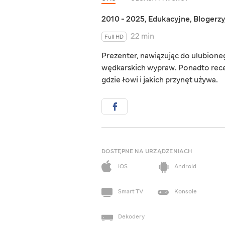
2010 - 2025
,
Edukacyjne
,
Blogerzy
22 min
Full HD
Prezenter, nawiązując do ulubioneg
wędkarskich wypraw. Ponadto recen
gdzie łowi i jakich przynęt używa.
DOSTĘPNE NA URZĄDZENIACH
iOS
Android
Smart TV
Konsole
Dekodery