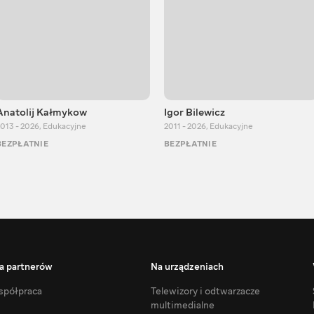
Anatolij Kałmykow
Igor Bilewicz
013 - 2026
,
Edukacyjne
2011 - 2026
,
Edukacyjne
BEZPŁATNIE
BEZPŁATNIE
a partnerów
Na urządzeniach
półpraca
Telewizory i odtwarzacze
multimedialne