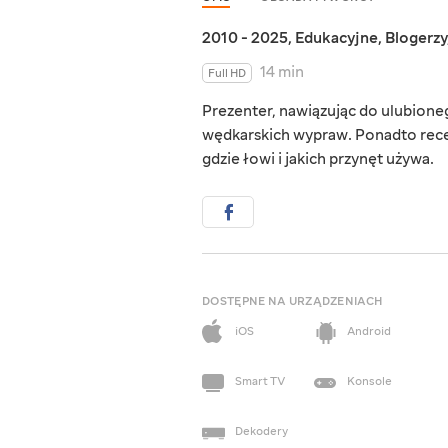
2010 - 2025
,
Edukacyjne
,
Blogerzy
14 min
Full HD
Prezenter, nawiązując do ulubioneg
wędkarskich wypraw. Ponadto recen
gdzie łowi i jakich przynęt używa.
DOSTĘPNE NA URZĄDZENIACH
iOS
Android
Smart TV
Konsole
Dekodery