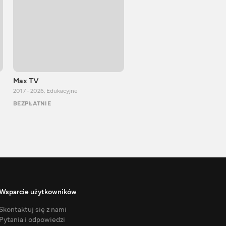
Max TV
Тasty food
2017 - 2026
,
Edukacyjne
2013 - 2025
,
Gotowanie
BEZPŁATNIE
BEZPŁATNIE
Wsparcie użytkowników
Skontaktuj się z nami
Pytania i odpowiedzi