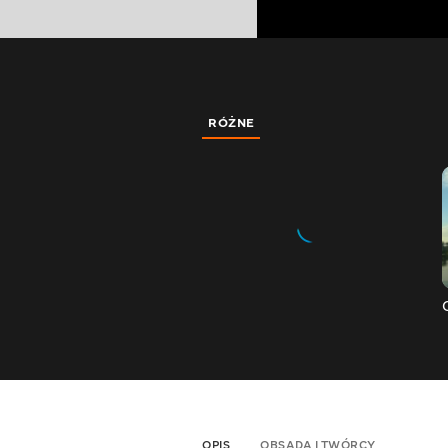
RÓŻNE
OPIS
OBSADA I TWÓRCY