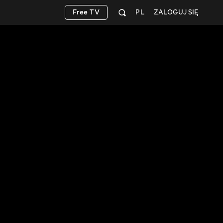
Free TV
PL
ZALOGUJ SIĘ