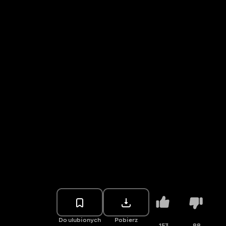
Do ulubionych
Pobierz
153
88