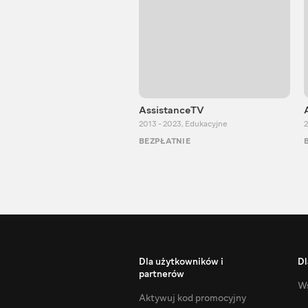
AssistanceTV
2013 - 2023
,
Edukacyjne
2
BEZPŁATNIE
Dla użytkowników i
Dl
partnerów
Ws
Aktywuj kod promocyjny