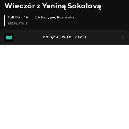
Wieczór z Yaniną Sokolovą
Full HD
16+
Edukacyjne
,
Rozrywka
BEZPŁATNIE
44
14
OGLĄDAJ W APLIKACJI
Dodano do ulubionych
UDOSTĘPNIJ
Sezon 1
Facebook
Kopiuj link
ODCINEK 176
ODCINEK 177
2018 - 2022
,
Ukraina
Edukacyjne
,
Rozrywka
,
Blogerzy
DŹWIĘK