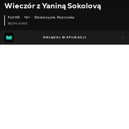
Wieczór z Yaniną Sokolovą
Full HD
16+
Edukacyjne
,
Rozrywka
BEZPŁATNIE
44
14
OGLĄDAJ W APLIKACJI
Dodano do ulubionych
UDOSTĘPNIJ
Sezon 1
Facebook
Kopiuj link
ODCINEK 181
ODCINEK 182
2018 - 2022
,
Ukraina
Edukacyjne
,
Rozrywka
,
Blogerzy
DŹWIĘK