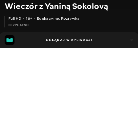
Wieczór z Yaniną Sokolovą
Full HD
16+
Edukacyjne
,
Rozrywka
BEZPŁATNIE
44
14
OGLĄDAJ W APLIKACJI
Dodano do ulubionych
UDOSTĘPNIJ
Sezon 1
Facebook
Kopiuj link
ODCINEK 178
ODCINEK 179
2018 - 2022
,
Ukraina
Edukacyjne
,
Rozrywka
,
Blogerzy
DŹWIĘK