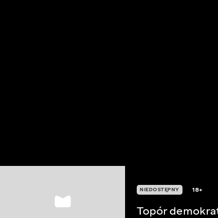
18+
NIEDOSTĘPNY
Topór demokra