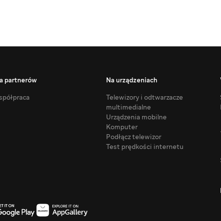
a partnerów
Na urządzeniach
półpraca
Telewizory i odtwarzacze
multimedialne
Urządzenia mobilne
Komputer
Podłącz telewizor
Test prędkości internetu