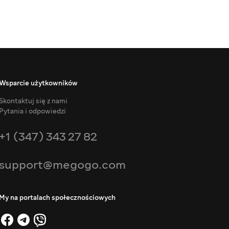
Wsparcie użytkowników
Skontaktuj się z nami
Pytania i odpowiedzi
+1 (347) 343 27 82
support@megogo.com
My na portalach społecznościowych