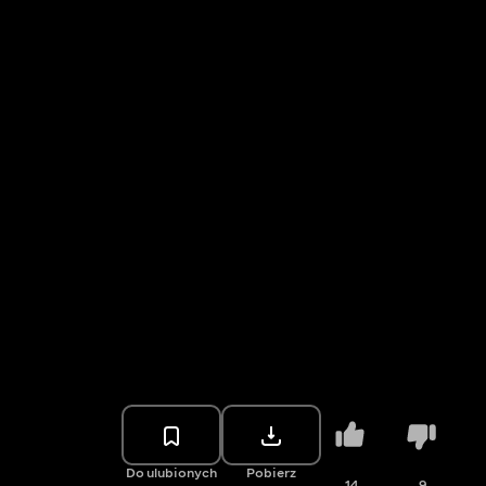
Do ulubionych
Pobierz
14
9