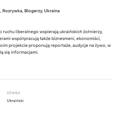
e
,
Rozrywka
,
Blogerzy
,
Ukraina
ruchu liberalnego wspierają ukraińskich żołnierzy,
erami współpracują także biznesmeni, ekonomiści,
oim projekcie proponują reportaże, audycje na żywo, w
lą się informacjami.
DŹWIĘK
Ukraiński