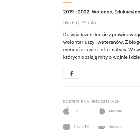
2019 - 2022
,
Wojenne
,
Edukacyjn
44 min
Full HD
Doświadczeni ludzie z prawicowego 
wolontariuszy i weteranów. Z blog
menedżerowie i informatycy. W sw
których obalają mity o wojnie i dzie
DOSTĘPNE NA URZĄDZENIACH
iOS
Android
Smart TV
Konsole