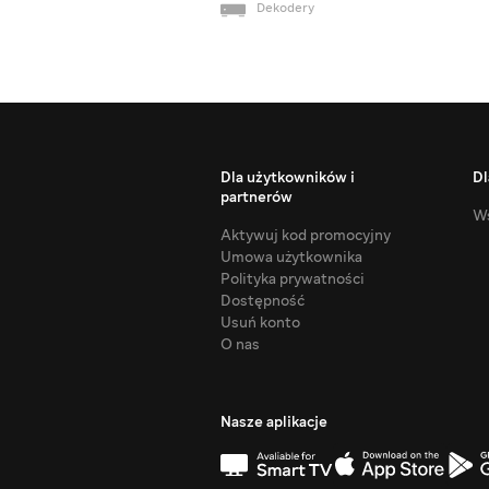
Dekodery
Dla użytkowników i
Dl
partnerów
Ws
Aktywuj kod promocyjny
Umowa użytkownika
Polityka prywatności
Dostępność
Usuń konto
O nas
Nasze aplikacje