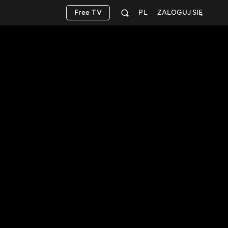
Free TV
PL
ZALOGUJ SIĘ