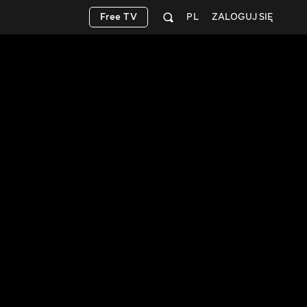
Free TV
PL
ZALOGUJ SIĘ