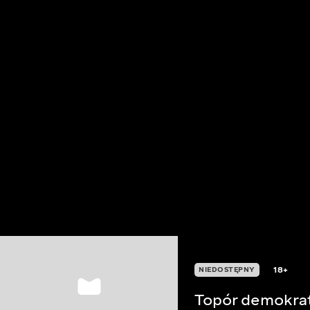
18+
NIEDOSTĘPNY
Topór demokra