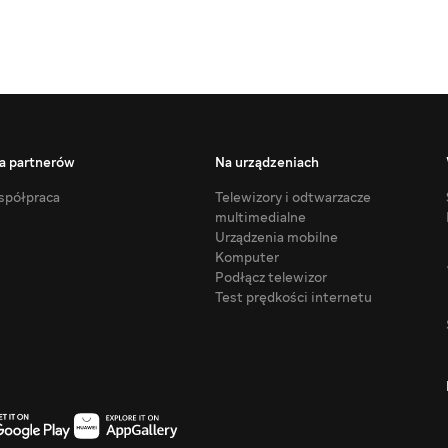
a partnerów
Na urządzeniach
półpraca
Telewizory i odtwarzacze
multimedialne
Urządzenia mobilne
Komputer
Podłącz telewizor
Test prędkości internetu