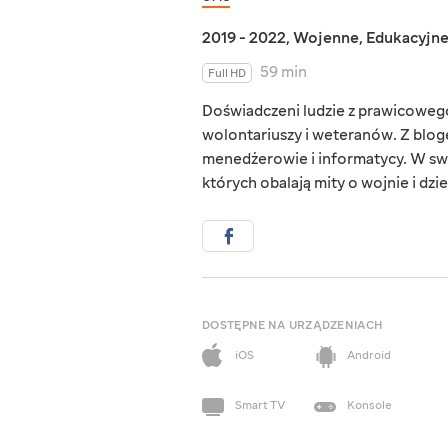
2019 - 2022
,
Wojenne
,
Edukacyjn
59 min
Full HD
Doświadczeni ludzie z prawicowego 
wolontariuszy i weteranów. Z blog
menedżerowie i informatycy. W sw
których obalają mity o wojnie i dzie
DOSTĘPNE NA URZĄDZENIACH
iOS
Android
Smart TV
Konsole