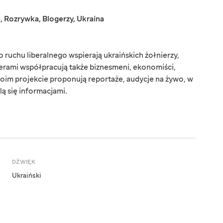
e
,
Rozrywka
,
Blogerzy
,
Ukraina
ruchu liberalnego wspierają ukraińskich żołnierzy,
erami współpracują także biznesmeni, ekonomiści,
oim projekcie proponują reportaże, audycje na żywo, w
lą się informacjami.
DŹWIĘK
Ukraiński