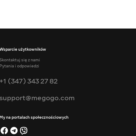
Wsparcie użytkowników
Skontaktuj się z nami
Pytania i odpowiedzi
+1 (347) 343 27 82
support@megogo.com
My na portalach społecznościowych