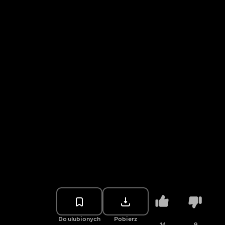
Do ulubionych
Pobierz
14
9