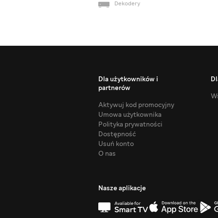
Dekodery
Dla użytkowników i
Dl
partnerów
Ws
Aktywuj kod promocyjny
Umowa użytkownika
Polityka prywatności
Dostępność
Usuń konto
O nas
Nasze aplikacje