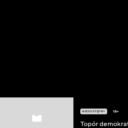
18+
NIEDOSTĘPNY
Topór demokra