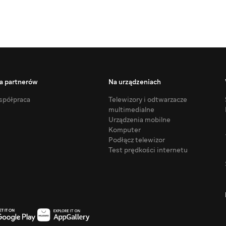
a partnerów
Na urządzeniach
półpraca
Telewizory i odtwarzacze
multimedialne
Urządzenia mobilne
Komputer
Podłącz telewizor
Test prędkości internetu