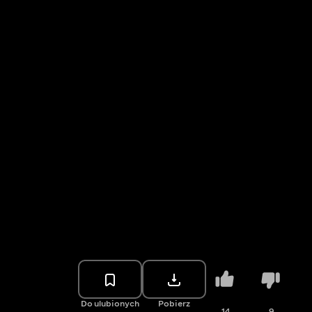
Do ulubionych
Pobierz
14
9