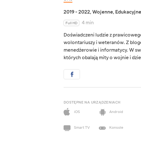
2019 - 2022
,
Wojenne
,
Edukacyjn
4 min
Full HD
Doświadczeni ludzie z prawicowego 
wolontariuszy i weteranów. Z blog
menedżerowie i informatycy. W sw
których obalają mity o wojnie i dzie
DOSTĘPNE NA URZĄDZENIACH
iOS
Android
Smart TV
Konsole