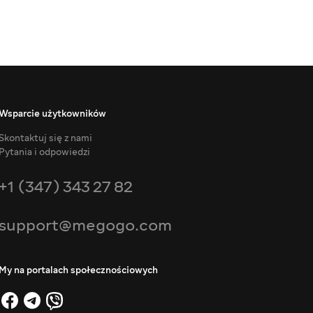
Wsparcie użytkowników
Skontaktuj się z nami
Pytania i odpowiedzi
+1 (347) 343 27 82
support@megogo.com
My na portalach społecznościowych