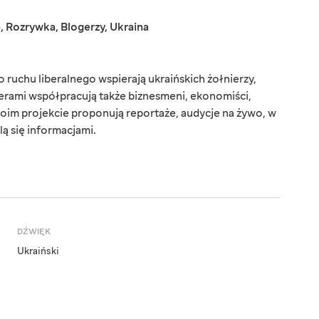
e
,
Rozrywka
,
Blogerzy
,
Ukraina
ruchu liberalnego wspierają ukraińskich żołnierzy,
erami współpracują także biznesmeni, ekonomiści,
oim projekcie proponują reportaże, audycje na żywo, w
lą się informacjami.
DŹWIĘK
Ukraiński