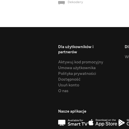
Dekodery
Dla użytkowników i
Dl
partnerów
Ws
Aktywuj kod promocyjny
Umowa użytkownika
Polityka prywatności
Dostępność
Usuń konto
O nas
Nasze aplikacje