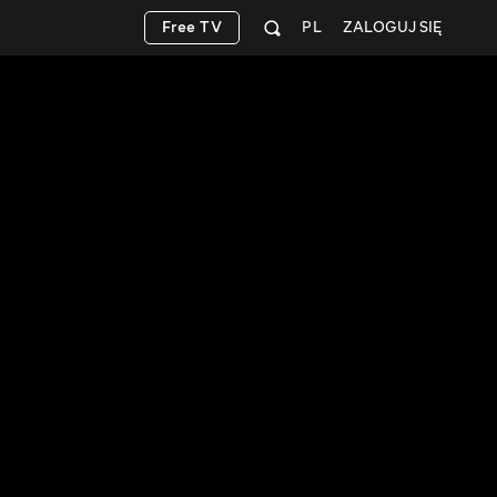
Free TV
PL
ZALOGUJ SIĘ