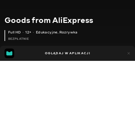
Goods from AliExpress
Full HD
12+
Edukacyjne
,
Rozrywka
BEZPŁATNIE
10
7
OGLĄDAJ W APLIKACJI
Dodano do ulubionych
UDOSTĘPNIJ
Sezon 1
Sezon 2
Sezon 3
Sezon 4
Sezon 5
Sezon 
Facebook
Kopiuj link
ЩІТКА ДЛЯ ВИДАЛЕННЯ ПИЛУ З НІГТІВ
ПРАКТИЧНЙ ДИСПЛЕЙ НАКЛАДНИХ НІГТІВ
2020 - 2025
,
Ukraina
Edukacyjne
,
Rozrywka