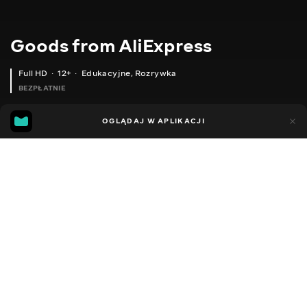
Goods from AliExpress
Full HD
12+
Edukacyjne
,
Rozrywka
BEZPŁATNIE
10
7
OGLĄDAJ W APLIKACJI
Dodano do ulubionych
UDOSTĘPNIJ
Sezon 1
Sezon 2
Sezon 3
Sezon 4
Sezon 5
Sezon 
Facebook
Kopiuj link
ГЕЛЬ-ЛАК ДЛЯ НІГТІВ
ЩІТКА ДЛЯ ВИДАЛЕННЯ ПИЛУ З НІГТІВ
2020 - 2025
,
Ukraina
Edukacyjne
,
Rozrywka