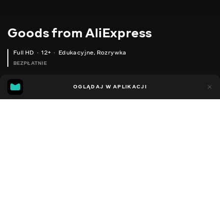
Goods from AliExpress
Full HD
12+
Edukacyjne
,
Rozrywka
BEZPŁATNIE
10
7
OGLĄDAJ W APLIKACJI
Dodano do ulubionych
UDOSTĘPNIJ
Sezon 1
Sezon 2
Sezon 3
Sezon 4
Sezon 5
Sezon 
Facebook
Kopiuj link
ПЕНЗЛІ ДЛЯ МАЛЮВАННЯ ГЕЛЕМ
ТРИМАЧ ДЛЯ МАНІКЮРНИХ ПЕНЗЛІВ
2020 - 2025
,
Ukraina
Edukacyjne
,
Rozrywka