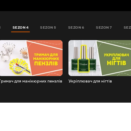
3
SEZON 4
SEZON 5
SEZON 6
SEZON 7
SEZ
Тримач для манікюрних пензлів
Укріплювач для нігтів