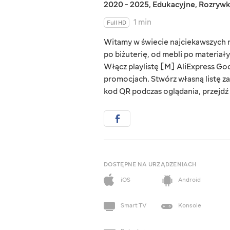
2020 - 2025
,
Edukacyjne
,
Rozryw
1 min
Full HD
Witamy w świecie najciekawszych rz
po biżuterię, od mebli po materiał
Włącz playlistę [M] AliExpress Goo
promocjach. Stwórz własną listę za
kod QR podczas oglądania, przejdź d
DOSTĘPNE NA URZĄDZENIACH
iOS
Android
Smart TV
Konsole