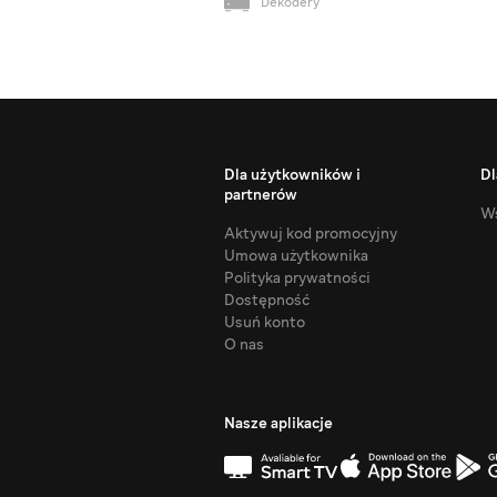
Dekodery
Dla użytkowników i
Dl
partnerów
Ws
Aktywuj kod promocyjny
Umowa użytkownika
Polityka prywatności
Dostępność
Usuń konto
O nas
Nasze aplikacje