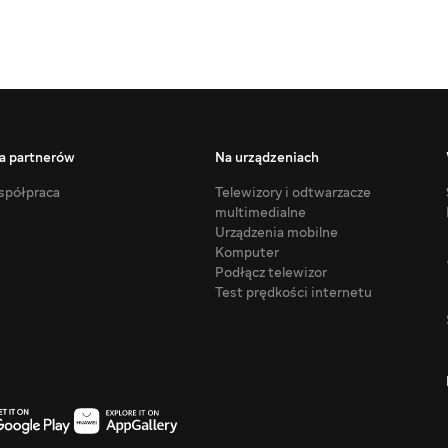
a partnerów
Na urządzeniach
półpraca
Telewizory i odtwarzacze
multimedialne
Urządzenia mobilne
Komputer
Podłącz telewizor
Test prędkości internetu