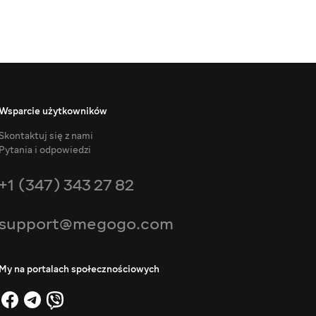
Wsparcie użytkowników
Skontaktuj się z nami
Pytania i odpowiedzi
+1 (347) 343 27 82
support@megogo.com
My na portalach społecznościowych