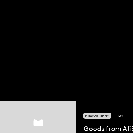
12+
NIEDOSTĘPNY
Goods from Ali