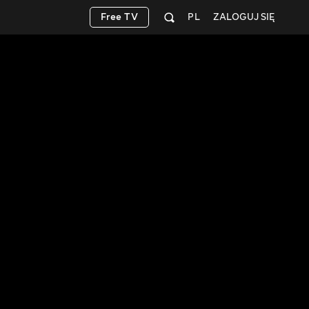
Free TV
PL
ZALOGUJ SIĘ