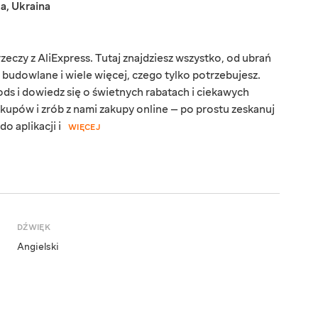
ka
,
Ukraina
eczy z AliExpress. Tutaj znajdziesz wszystko, od ubrań
y budowlane i wiele więcej, czego tylko potrzebujesz.
ds i dowiedz się o świetnych rabatach i ciekawych
kupów i zrób z nami zakupy online — po prostu zeskanuj
o aplikacji i
WIĘCEJ
DŹWIĘK
Angielski