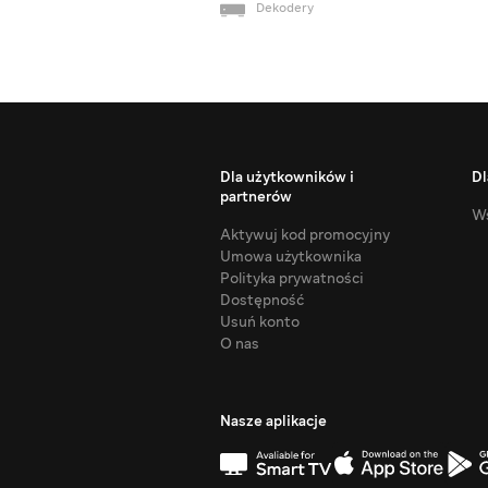
Dekodery
Dla użytkowników i
Dl
partnerów
Ws
Aktywuj kod promocyjny
Umowa użytkownika
Polityka prywatności
Dostępność
Usuń konto
O nas
Nasze aplikacje