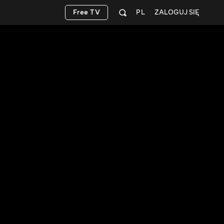
Free TV
PL
ZALOGUJ SIĘ