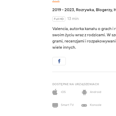
2019 - 2023
,
Rozrywka
,
Blogerzy
,
H
13 min
Full HD
Valencia, autorka kanału o grach i
swoim życiu wraz z rodzicami. W s
grami, recenzjami i rozpakowywaniem
wiele innych.
DOSTĘPNE NA URZĄDZENIACH
iOS
Android
Smart TV
Konsole