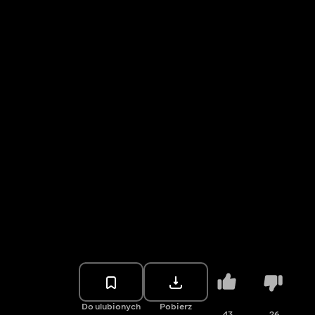
Do ulubionych
Pobierz
43
26