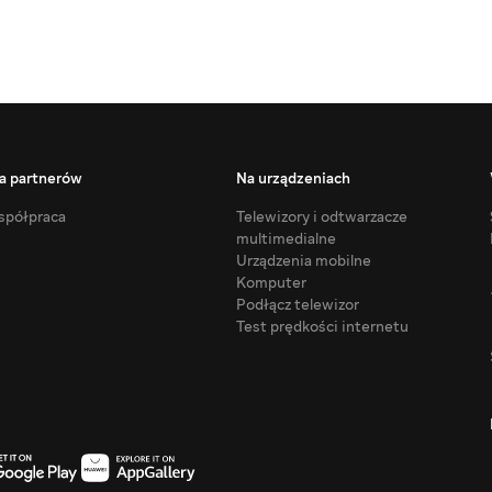
a partnerów
Na urządzeniach
półpraca
Telewizory i odtwarzacze
multimedialne
Urządzenia mobilne
Komputer
Podłącz telewizor
Test prędkości internetu