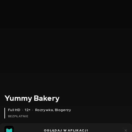
Yummy Bakery
Full HD
12+
Rozrywka
,
Blogerzy
BEZPŁATNIE
8
1
OGLĄDAJ W APLIKACJI