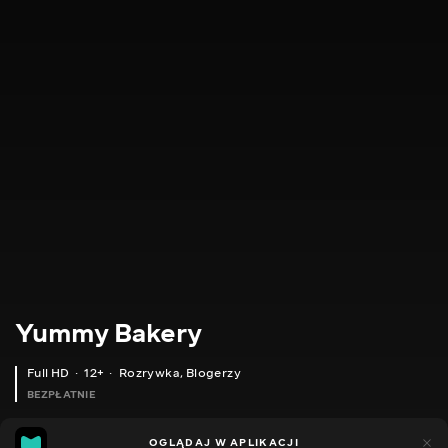
Yummy Bakery
Full HD
12+
Rozrywka
,
Blogerzy
BEZPŁATNIE
8
1
OGLĄDAJ W APLIKACJI