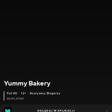
Yummy Bakery
Full HD
12+
Rozrywka
,
Blogerzy
BEZPŁATNIE
7
1
OGLĄDAJ W APLIKACJI