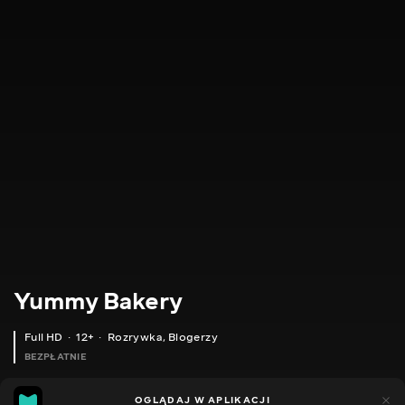
Yummy Bakery
Full HD
12+
Rozrywka
,
Blogerzy
BEZPŁATNIE
8
1
OGLĄDAJ W APLIKACJI