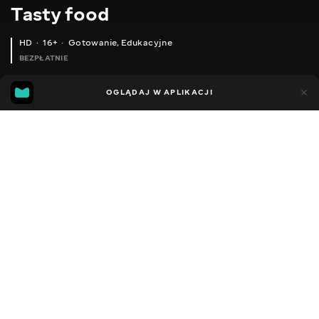
Тasty food
HD
16+
Gotowanie
,
Edukacyjne
BEZPŁATNIE
45
15
OGLĄDAJ W APLIKACJI
Dodano do ulubionych
UDOSTĘPNIJ
Różne
Facebook
Kopiuj link
COOL AND QUICK DINNER IN 10 MINUTES TO WATCH A FAVORITE MOVIE -)
GRILLED PITA WITH GREENS AND VEGETABLES - DELICIOUS!
2013 - 2025
,
Ukraina
Gotowanie
,
Edukacyjne
,
Blogerzy
DŹWIĘK