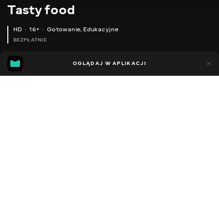
Тasty food
HD
16+
Gotowanie
,
Edukacyjne
BEZPŁATNIE
45
15
OGLĄDAJ W APLIKACJI
Dodano do ulubionych
UDOSTĘPNIJ
Różne
Facebook
Kopiuj link
EASY APPETIZER OF EGGPLANT (VERY TASTY WITH POTATOES AND MEAT)!
PICKLED CAULIFLOWER IN A KOREAN STYLE! VERY TASTY SNACK FOR ANY OCCASION!
2013 - 2025
,
Ukraina
Gotowanie
,
Edukacyjne
,
Blogerzy
DŹWIĘK