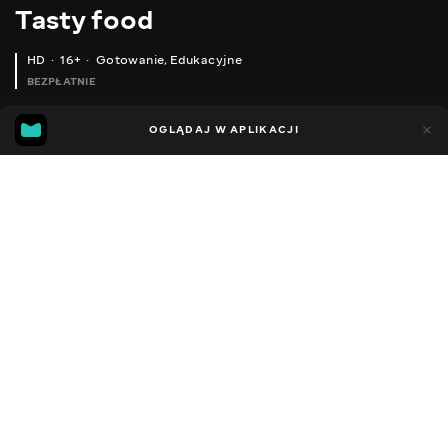
Тasty food
HD
16+
Gotowanie
,
Edukacyjne
BEZPŁATNIE
45
15
OGLĄDAJ W APLIKACJI
Dodano do ulubionych
UDOSTĘPNIJ
Różne
Facebook
Kopiuj link
BEST MALE SALAD WITH ONLY THREE INGREDIENTS!
EASY APPETIZER OF EGGPLANT (VERY TASTY WITH POTATOES AND MEAT)!
2013 - 2025
,
Ukraina
Gotowanie
,
Edukacyjne
,
Blogerzy
DŹWIĘK