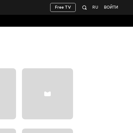
Free TV
RU
ВОЙТИ
Архитект
+12
Документальные
БЕСПЛАТНО