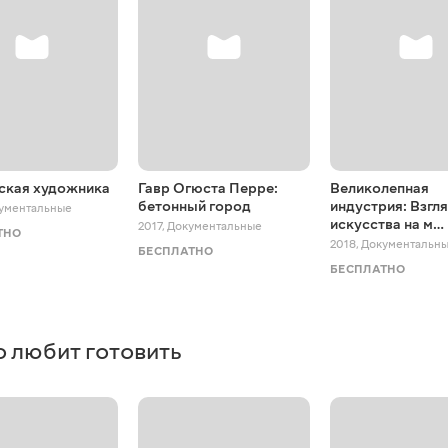
ская художника
Гавр Огюста Перре:
Великолепная
бетонный город
индустрия: Взгл
ументальные
искусства на м…
2017
,
Документальные
ТНО
2018
,
Документальн
БЕСПЛАТНО
БЕСПЛАТНО
то любит готовить