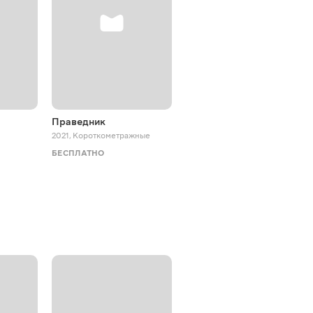
Праведник
Жив пес Сірко
2021
,
Короткометражные
2025
,
Мюзиклы
БЕСПЛАТНО
БЕСПЛАТНО