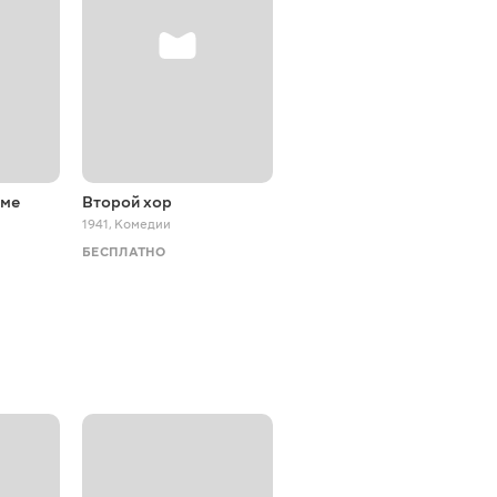
оме
Второй хор
Куколка
1941
,
Комедии
1945
,
Комедии
БЕСПЛАТНО
БЕСПЛАТНО