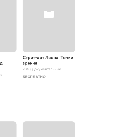
Стрит-арт Лиона: Точки
Лион: когда искусство
яд
зрения
покрывает стены
2018
,
Документальные
2018
,
Документальные
ые
БЕСПЛАТНО
БЕСПЛАТНО