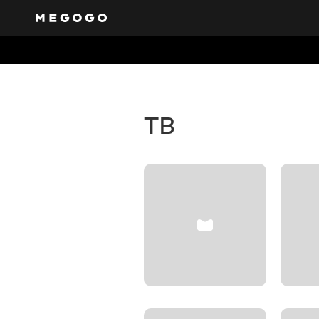
Бесплат
телевид
Получите доступ к 
каналов, которые п
ТВ