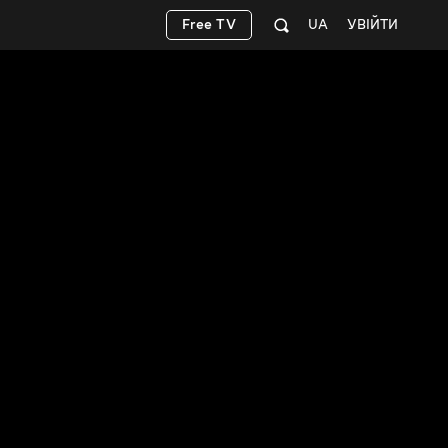
Free TV
UA
УВІЙТИ