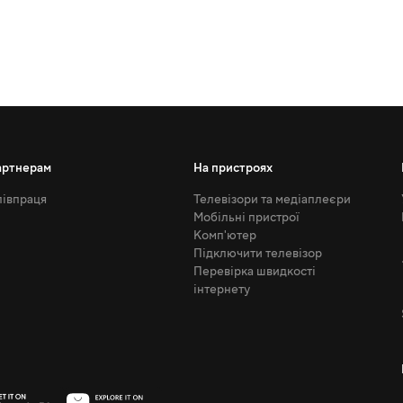
артнерам
На пристроях
івпраця
Телевізори та медіаплеєри
Мобільні пристрої
Комп'ютер
Підключити телевізор
Перевірка швидкості
інтернету