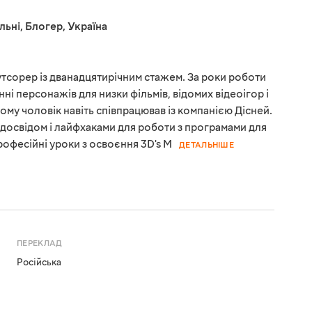
льні
,
Блогер
,
Україна
тсорер із дванадцятирічним стажем. За роки роботи
нні персонажів для низки фільмів, відомих відеоігор і
тому чоловік навіть співпрацював із компанією Дісней.
 досвідом і лайфхаками для роботи з програмами для
офесійні уроки з освоєння 3D's M
ДЕТАЛЬНІШЕ
ПЕРЕКЛАД
Російська