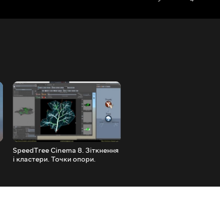
SpeedTree Cinema 8. Зіткнення
Teya Conceptor. Вступ Пр
і кластери. Точки опори.
чарівний літак і кітбаш. Пр
як отримати бета-версію
безкоштовно.