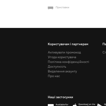
Приставки
Користувачам і партнерам
П
Активувати промокод
Сп
Угода користувача
Політика конфіденційності
Доступність
Видалення акаунту
Про нас
Наші застосунки