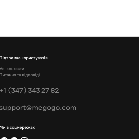
Підтримка користувачів
Усі контакти
Питання та відповіді
+1 (347) 343 27 82
support@megogo.com
Ми в соцмережах