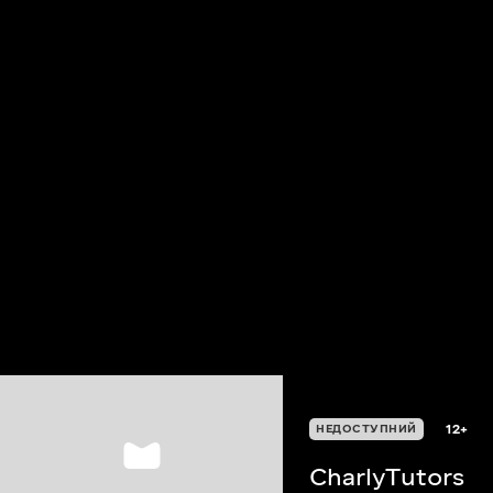
12+
НЕДОСТУПНИЙ
CharlyTutors