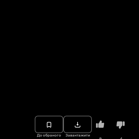
До обраного
Завантажити
9
4