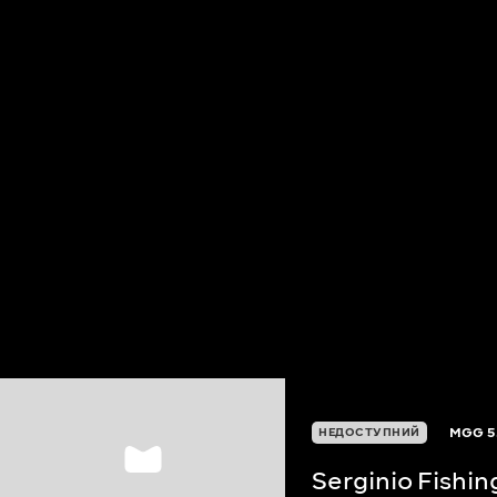
MGG
5
НЕДОСТУПНИЙ
Serginio Fishi