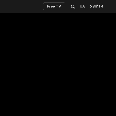
Free TV
UA
УВІЙТИ