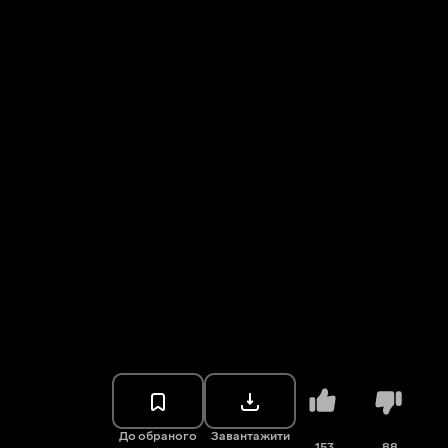
До обраного
Завантажити
153
88