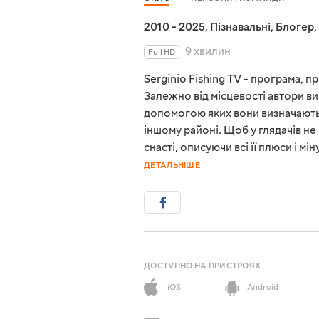
2010 - 2025
,
Пізнавальні
,
Блогер
,
9 хвилин
Full HD
Serginio Fishing TV - програма, 
Залежно від місцевості автори ви
допомогою яких вони визначають,
іншому районі. Щоб у глядачів н
снасті, описуючи всі її плюси і 
ДЕТАЛЬНІШЕ
ДОСТУПНО НА ПРИСТРОЯХ
iOS
Android