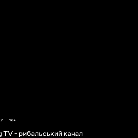
.7
16+
ng TV - рибальський канал