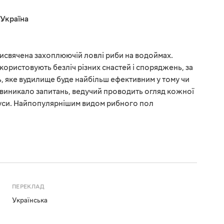
Україна
присвячена захоплюючій ловлі риби на водоймах.
користовують безліч різних снастей і споряджень, за
 яке вудилище буде найбільш ефективним у тому чи
е виникало запитань, ведучий проводить огляд кожної
мінуси. Найпопулярнішим видом рибного пол
ПЕРЕКЛАД
Українська