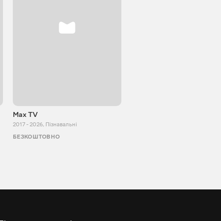
Max TV
Tasty food
2017 - 2026
,
Пізнавальні
2013 - 2025
,
Кулінарія
БЕЗКОШТОВНО
БЕЗКОШТОВНО