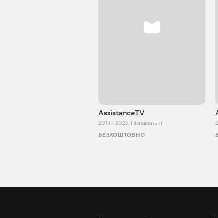
AssistanceTV
2013 - 2023
,
Пізнавальні
2
БЕЗКОШТОВНО