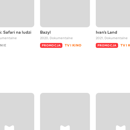
 Safari na ludzi
Bazyl
Ivan's Land
umentalne
2020
,
Dokumentalne
2021
,
Dokumentalne
NIE
TV I KINO
TV I 
PROMOCJA
PROMOCJA