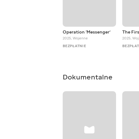
Operation ‘Messenger’
The Fir
2025
,
Wojenne
2025
,
Woj
BEZPŁATNIE
BEZPŁAT
Dokumentalne