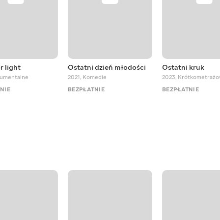
r light
Ostatni dzień młodości
Ostatni kruk
umentalne
2021
,
Komedie
2023
,
Krótkometraż
NIE
BEZPŁATNIE
BEZPŁATNIE