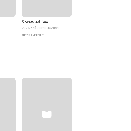
Sprawiedliwy
Był sobie pies Sirko
2021
,
Krótkometrażowe
2025
,
Musicale
BEZPŁATNIE
BEZPŁATNIE