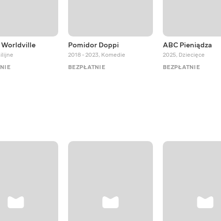
 Worldville
Pomidor Doppi
ABC Pieniądza
lijne
2018 - 2023
,
Komedie
2025
,
Dziecięce
NIE
BEZPŁATNIE
BEZPŁATNIE