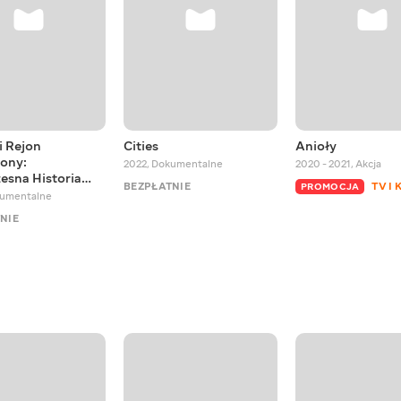
i Rejon
Cities
Anioły
ony:
2022
,
Dokumentalne
2020 - 2021
,
Akcja
esna Historia…
BEZPŁATNIE
TV I 
PROMOCJA
umentalne
NIE