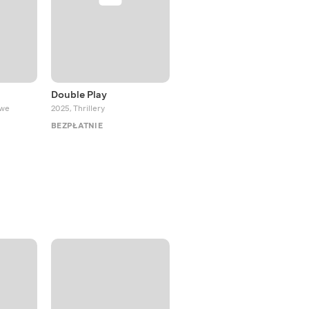
Double Play
Ja, 'Pobieda' i Berlin
owe
2025
,
Thrillery
2024
,
Przygodowe
BEZPŁATNIE
BEZPŁATNIE