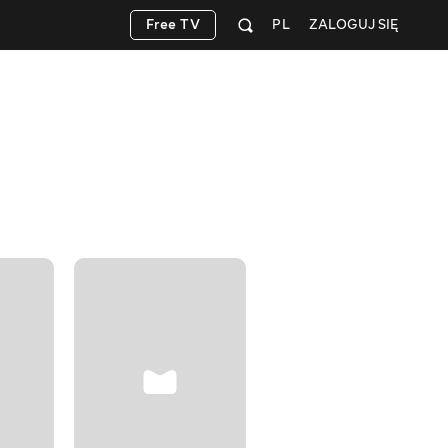
Free TV
PL
ZALOGUJ SIĘ