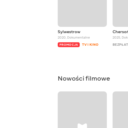
Sylwestrow
Chersoń:
2020
,
Dokumentalne
2025
,
Dok
TV I KINO
BEZPŁAT
PROMOCJA
Nowości filmowe