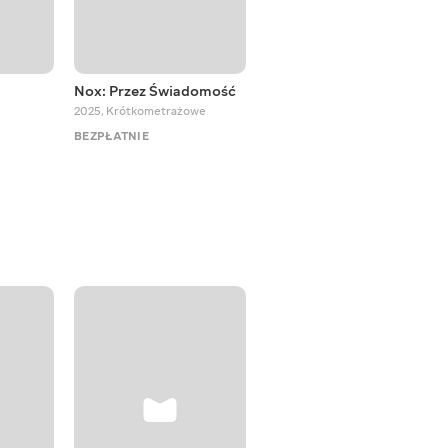
Nox: Przez Świadomość
Best Friends… or Not?
2025
,
Krótkometrażowe
2023 - 2024
,
Przygodowe
BEZPŁATNIE
BEZPŁATNIE