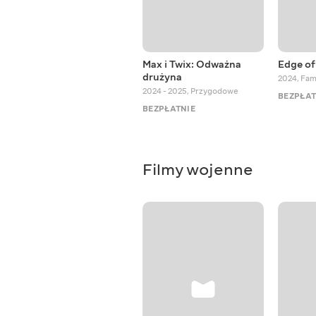
Max i Twix: Odważna
Edge of
drużyna
2024
,
Fami
2024 - 2025
,
Przygodowe
BEZPŁAT
BEZPŁATNIE
Filmy wojenne