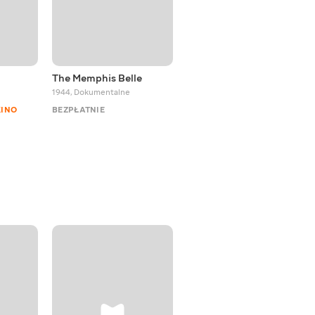
The Memphis Belle
Material Evidence
1944
,
Dokumentalne
2016 - 2022
,
Dokumentalne
KINO
BEZPŁATNIE
BEZPŁATNIE