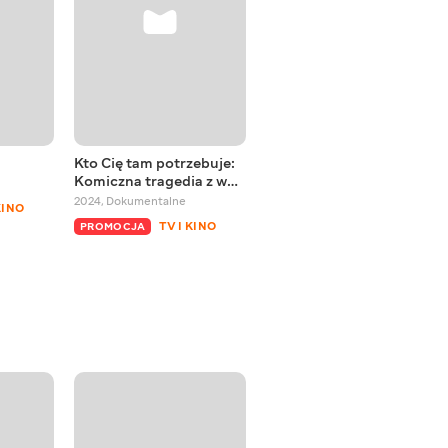
Kto Cię tam potrzebuje:
Izium. Wyzwolony
Komiczna tragedia z w…
2024
,
Dokumentalne
2024
,
Dokumentalne
KINO
BEZPŁATNIE
TV I KINO
PROMOCJA