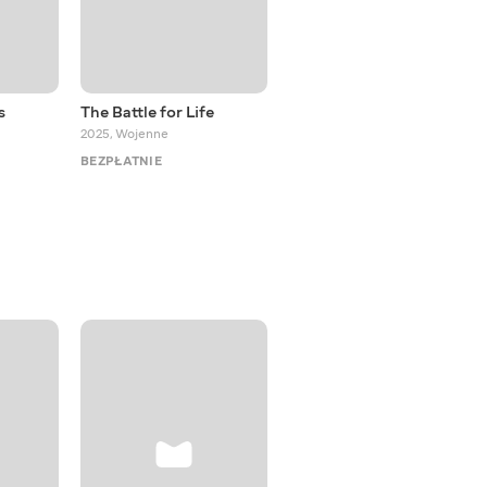
s
The Battle for Life
Ihor ‘Yasha’ Zamotsky: A
Hero Who Became a Sh…
2025
,
Wojenne
2025
,
Wojenne
BEZPŁATNIE
BEZPŁATNIE