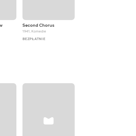
ów
Second Chorus
Doll Face
1941
,
Komedie
1945
,
Komedie
BEZPŁATNIE
BEZPŁATNIE