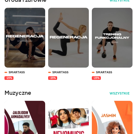
Uroda i zdrowie
WSZYSTKIE
SMARTASS
SMARTASS
SMARTASS
-25%
-25%
-25%
Muzyczne
WSZYSTKIE