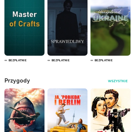
BEZPŁATNIE
BEZPŁATNIE
BEZPŁATNIE
Przygody
WSZYSTKIE