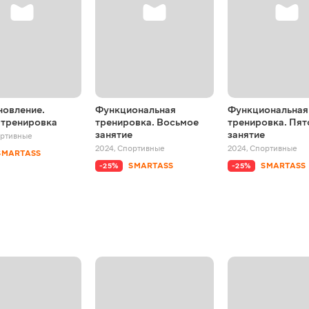
новление.
Функциональная
Функциональная
 тренировка
тренировка. Восьмое
тренировка. Пят
занятие
занятие
ртивные
2024
,
Спортивные
2024
,
Спортивные
SMARTASS
SMARTASS
SMARTASS
-25%
-25%