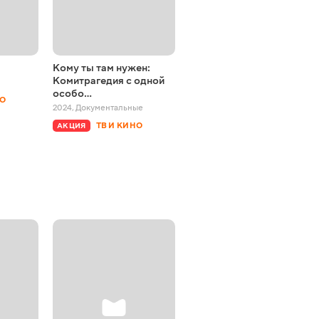
Кому ты там нужен:
Ізюм. Звільнений
Комитрагедия с одной
2024
,
Документальные
особо…
НО
БЕСПЛАТНО
2024
,
Документальные
ТВ И КИНО
АКЦИЯ