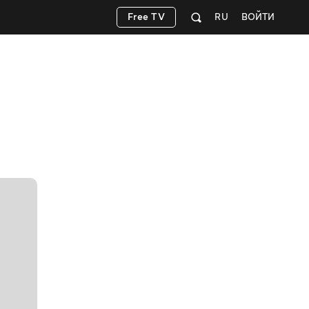
Free TV
RU
ВОЙТИ