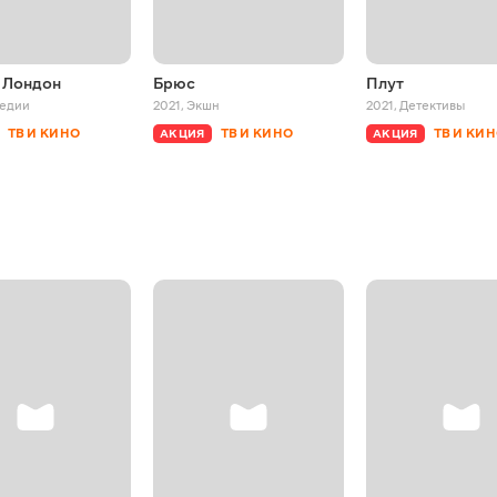
 Лондон
Брюс
Плут
едии
2021
,
Экшн
2021
,
Детективы
ТВ И КИНО
ТВ И КИНО
ТВ И КИ
АКЦИЯ
АКЦИЯ