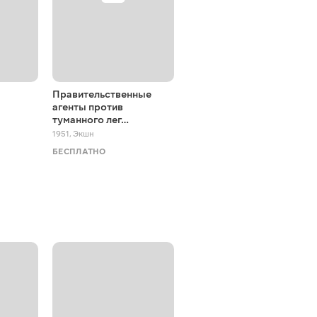
Правительственные
В старой Оклахоме
агенты против
1943
,
Драмы
туманного лег…
БЕСПЛАТНО
1951
,
Экшн
БЕСПЛАТНО