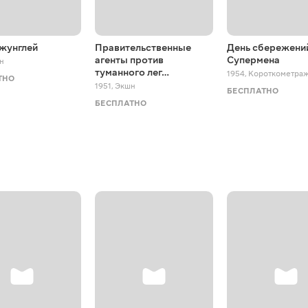
джунглей
Правительственные
День сбережени
агенты против
Супермена
н
туманного лег…
1954
,
Короткометра
ТНО
1951
,
Экшн
БЕСПЛАТНО
БЕСПЛАТНО