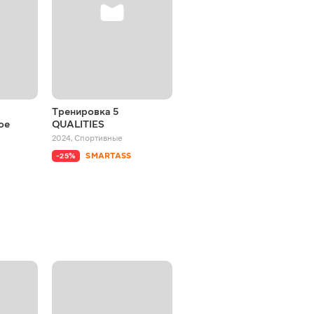
Тренировка 5
Йога. Первое занятие
ое
QUALITIES
2024
,
Спортивные
2024
,
Спортивные
SMARTASS
-25%
SMARTASS
-25%