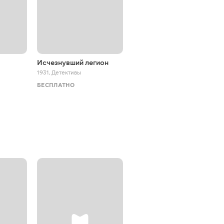
Исчезнувший легион
Подводное
королевство
1931
,
Детективы
1936
,
Приключения
БЕСПЛАТНО
БЕСПЛАТНО