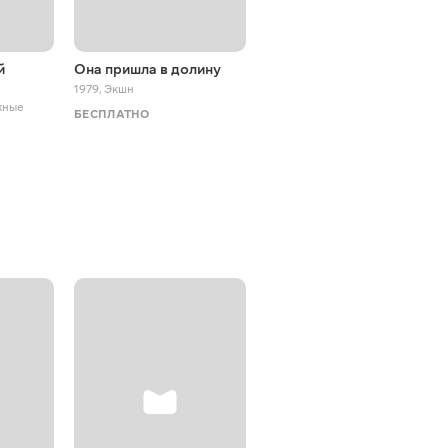
й
Она пришла в долину
Секрет свинга
1979
,
Экшн
1940
,
Экшн
жные
БЕСПЛАТНО
БЕСПЛАТНО