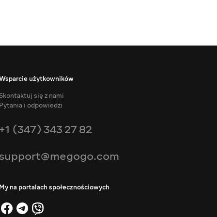
Wsparcie użytkowników
Skontaktuj się z nami
Pytania i odpowiedzi
+1 (347) 343 27 82
support@megogo.com
My na portalach społecznościowych