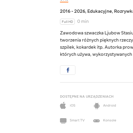
2016 - 2026
,
Edukacyjne
,
Rozrywk
0 min
Full HD
Zawodowa szwaczka Ljubow Stasiuk 
tworzenia różnych pięknych rzeczy:
szpilek, kokardek itp. Autorka pro
których używa, wykorzystywanych m
DOSTĘPNE NA URZĄDZENIACH
iOS
Android
Smart TV
Konsole