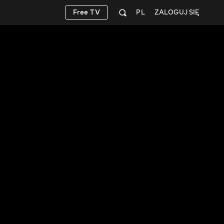
Free TV
PL
ZALOGUJ SIĘ