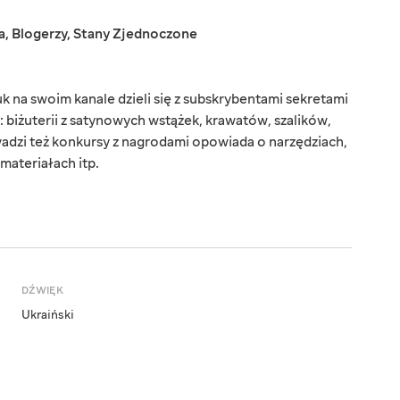
a
,
Blogerzy
,
Stany Zjednoczone
na swoim kanale dzieli się z subskrybentami sekretami
 biżuterii z satynowych wstążek, krawatów, szalików,
wadzi też konkursy z nagrodami opowiada o narzędziach,
ateriałach itp.
DŹWIĘK
Ukraiński