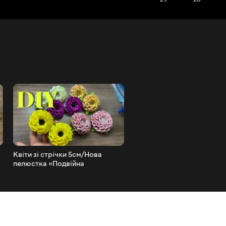
Квіти зі стрічки 5см/Нова
Квіткова пов'язка з фатин
пелюстка «Подвійна
стрічок/DIY/Panda Hall
петля»/Beautiful Ribbon
Selected
Flowers/DIY