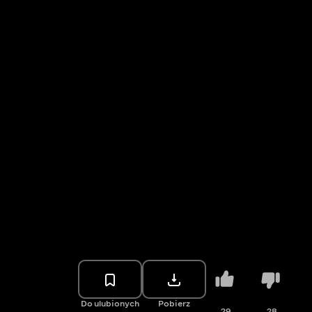
Do ulubionych
Pobierz
29
28