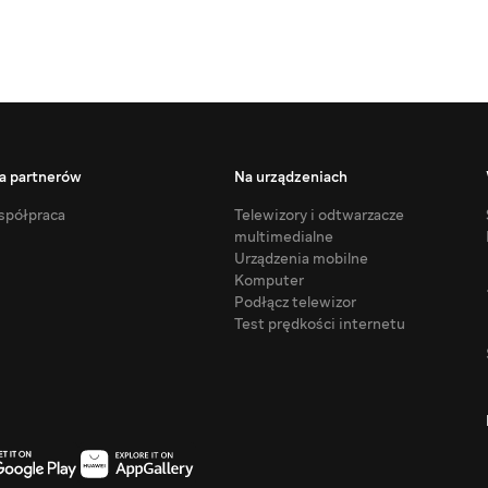
a partnerów
Na urządzeniach
półpraca
Telewizory i odtwarzacze
multimedialne
Urządzenia mobilne
Komputer
Podłącz telewizor
Test prędkości internetu