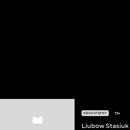
12+
NIEDOSTĘPNY
Liubow Stasiu