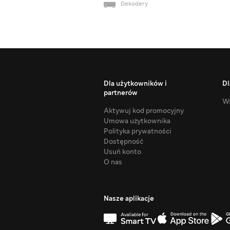
Dekodery
Dla użytkowników i
Dl
partnerów
Ws
Aktywuj kod promocyjny
Umowa użytkownika
Polityka prywatności
Dostępność
Usuń konto
O nas
Nasze aplikacje