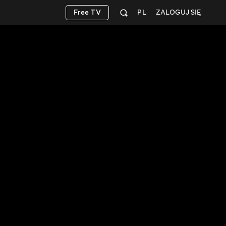
Free TV
PL
ZALOGUJ SIĘ