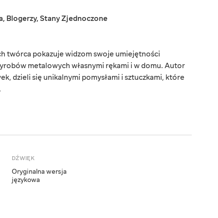
a
,
Blogerzy
,
Stany Zjednoczone
rych twórca pokazuje widzom swoje umiejętności
 wyrobów metalowych własnymi rękami i w domu. Autor
k, dzieli się unikalnymi pomysłami i sztuczkami, które
.
DŹWIĘK
Oryginalna wersja
językowa