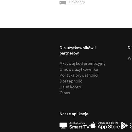
Dekodery
Dla użytkowników i
Dl
partnerów
Ws
Aktywuj kod promocyjny
Umowa użytkownika
Polityka prywatności
Dostępność
Usuń konto
O nas
Nasze aplikacje