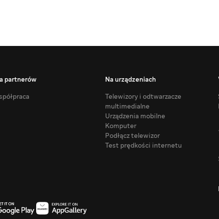
a partnerów
Na urządzeniach
półpraca
Telewizory i odtwarzacze
multimedialne
Urządzenia mobilne
Komputer
Podłącz telewizor
Test prędkości internetu