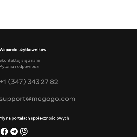
Wsparcie użytkowników
Skontaktuj się z nami
Pytania i odpowiedzi
+1 (347) 343 27 82
support@megogo.com
My na portalach społecznościowych