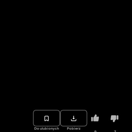
Do ulubionych
Pobierz
9
3