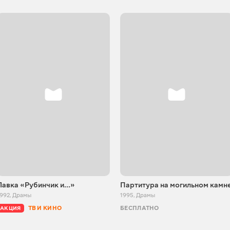
Лавка «Рубинчик и...»
Партитура на могильном камн
1992
,
Драмы
1995
,
Драмы
ТВ И КИНО
БЕСПЛАТНО
АКЦИЯ