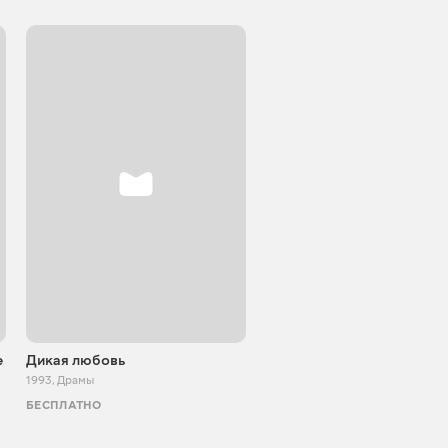
е
Дикая любовь
Я люблю
1993
,
Драмы
1994
,
Драмы
БЕСПЛАТНО
ТВ И КИНО
АКЦИЯ