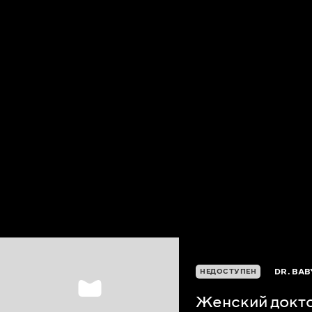
DR. BAB
НЕДОСТУПЕН
Женский докт