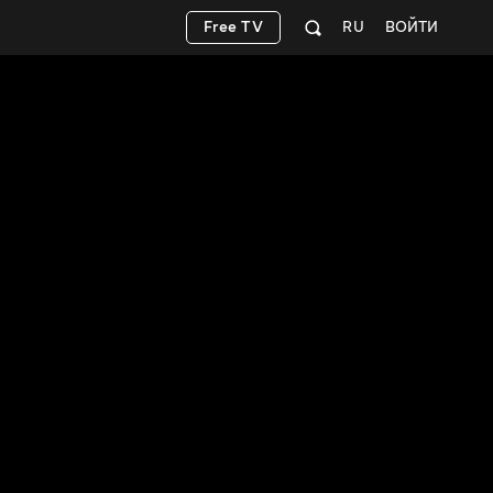
Free TV
RU
ВОЙТИ