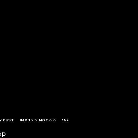
Y DUST
IMDB
5.3,
MGG
6.6
16+
ор