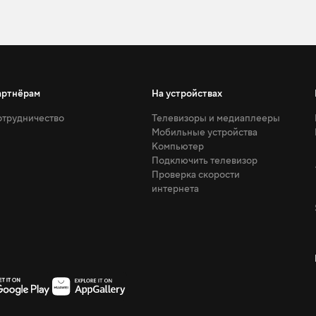
артнёрам
На устройствах
трудничество
Телевизоры и медиаплееры
Мобильные устройства
Компьютер
Подключить телевизор
Проверка скорости
интернета