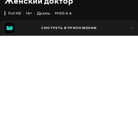
Женский доктор
Full HD
16+
Драмы
MGG 6.6
IMDB
MGG
12 тыс.
СМОТРЕТЬ В ПРИЛОЖЕНИИ
1 тыс.
5.3
6.6
Добавлено в избранное
ПОДЕЛИТЬСЯ
Dr. Baby Dust
2012
,
Украина
Драмы
Facebook
ПЕРЕВОД
,
,
Украинский
Русский
Польский
Скопировать ссылку
СУБТИТРЫ
,
,
,
Английский
Украинский
Украинский (авто ИИ)
Украинский
,
,
(форсированные) (авто ИИ)
Русский
Русский (форсированные)
,
,
,
,
(авто ИИ)
Грузинский
Кыргызский
Польский
Польский
,
(форсированные)
Румынский
ДОСТУПНО
iOS,
Android,
Smart TV,
Консоли,
Медиа плеер