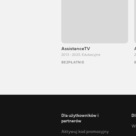
AssistanceTV
2013 - 2023
,
Edukacyjne
2
BEZPŁATNIE
Dla użytkowników i
Dl
partnerów
Ws
Aktywuj kod promocyjny