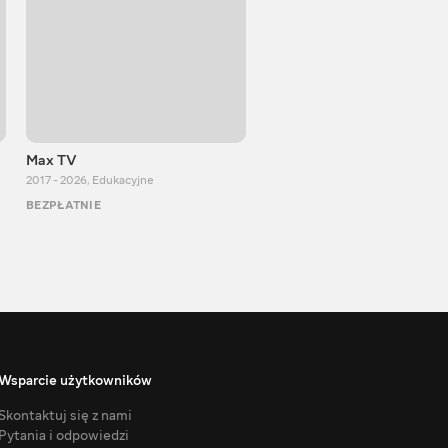
Max TV
Тasty food
2017 - 2026
,
Edukacyjne
2013 - 2025
,
Gotowanie
BEZPŁATNIE
BEZPŁATNIE
Wsparcie użytkowników
Skontaktuj się z nami
Pytania i odpowiedzi