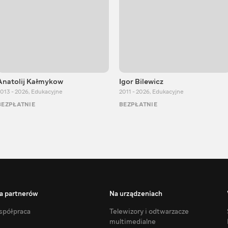
Anatolij Kałmykow
Igor Bilewicz
013 - 2026
,
Edukacyjne
2011 - 2026
,
Edukacyjne
BEZPŁATNIE
BEZPŁATNIE
a partnerów
Na urządzeniach
półpraca
Telewizory i odtwarzacze
multimedialne