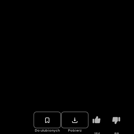
Do ulubionych
Pobierz
154
88