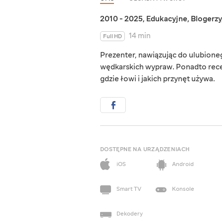
2010 - 2025
,
Edukacyjne
,
Blogerzy
14 min
Full HD
Prezenter, nawiązując do ulubioneg
wędkarskich wypraw. Ponadto recen
gdzie łowi i jakich przynęt używa.
DOSTĘPNE NA URZĄDZENIACH
iOS
Android
Smart TV
Konsole
Dekodery