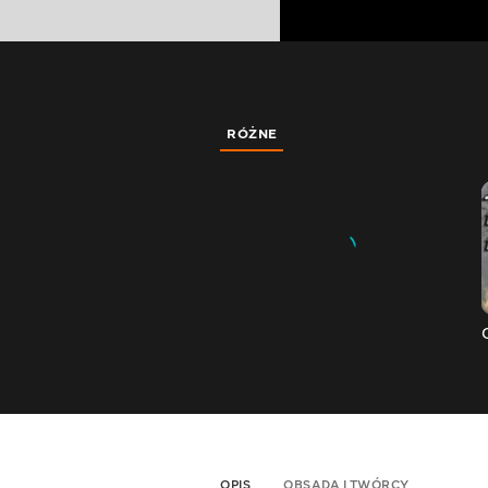
RÓŻNE
OPIS
OBSADA I TWÓRCY