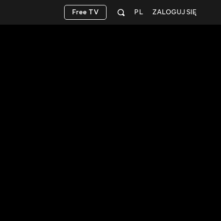
Free TV
PL
ZALOGUJ SIĘ