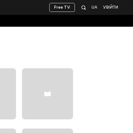
Free TV
UA
УВІЙТИ
Teen Stor
+12
Розважальні
БЕЗКОШТОВНО