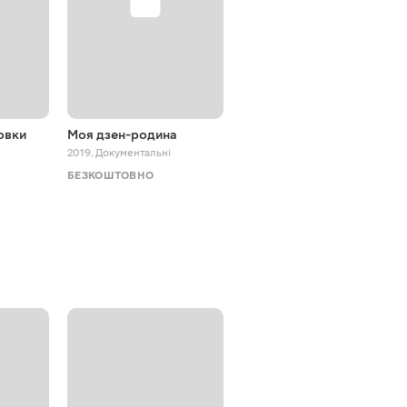
овки
Моя дзен-родина
Візуальне мистецтво в
гармонії
2019
,
Документальні
2018
,
Документальні
БЕЗКОШТОВНО
БЕЗКОШТОВНО