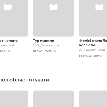
с мистецтв
Тур музеями
Фірміні очима Ле
Корбюзьє
ументальні
2022
,
Документальні
2017
,
Документальні
ТОВНО
БЕЗКОШТОВНО
БЕЗКОШТОВНО
о полюбляє готувати