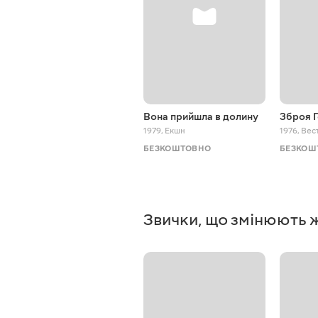
Вона прийшла в долину
Зброя 
1979
,
Екшн
1976
,
Вес
БЕЗКОШТОВНО
БЕЗКОШ
Звички, що змінюють 