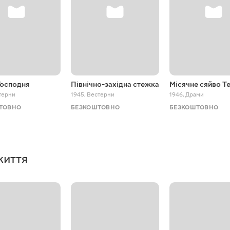
Господня
Північно-західна стежка
Місячне сяйво Т
терни
1945
,
Вестерни
1946
,
Драми
ТОВНО
БЕЗКОШТОВНО
БЕЗКОШТОВНО
життя