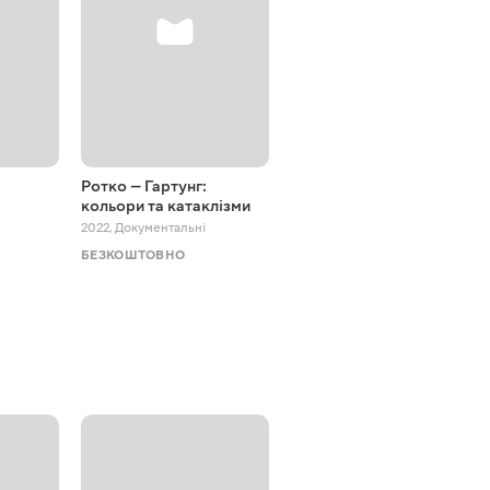
Ротко — Гартунг:
Архітектура
кольори та катаклізми
1994 - 2016
,
Документальні
2022
,
Документальні
БЕЗКОШТОВНО
БЕЗКОШТОВНО