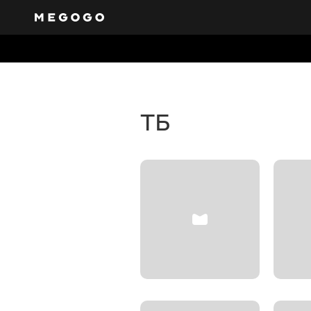
Безкошт
Отримайте доступ д
каналів на будь-яки
ТБ