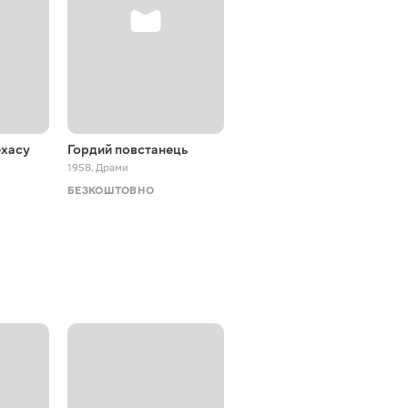
ехасу
Гордий повстанець
Щасливе приземлення
1958
,
Драми
1938
,
Комедії
БЕЗКОШТОВНО
БЕЗКОШТОВНО