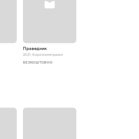
Праведник
Жив пес Сірко
2021
,
Короткометражні
2025
,
Мюзикли
БЕЗКОШТОВНО
БЕЗКОШТОВНО