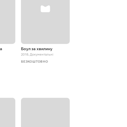
га
Боул за хвилину
5 тибетських перлин
2018
,
Документальні
2012
,
Документальні
БЕЗКОШТОВНО
БЕЗКОШТОВНО