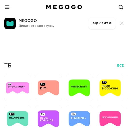
MEGOGO
ВІДКРИТИ
Дивитися в застосунку
Безкоштовне ТБ
Той
+16
БЕЗ
ТБ
ВСЕ