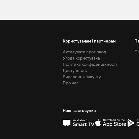
Користувачам і партнерам
П
Активувати промокод
Сп
Угода користувача
Політика конфіденційності
Доступність
Видалення акаунту
Про нас
Наші застосунки