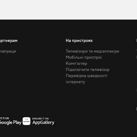
артнерам
На пристроях
івпраця
Телевізори та медіаплеєри
Мобільні пристрої
Комп'ютер
Підключити телевізор
Перевірка швидкості
інтернету