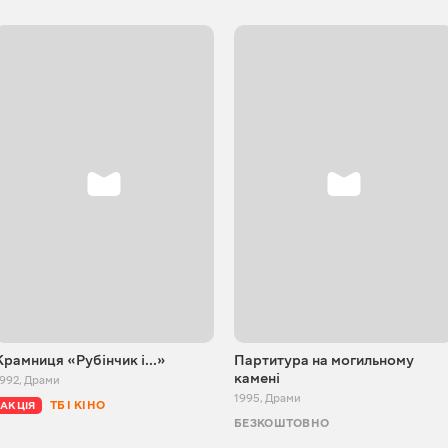
Крамниця «Рубінчик і...»
Партитура на могильному
камені
1992
,
Драми
1995
,
Драми
ТБ І КІНО
АКЦІЯ
БЕЗКОШТОВНО