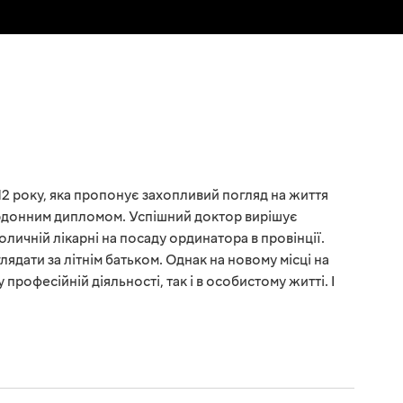
12 року, яка пропонує захопливий погляд на життя
ордонним дипломом. Успішний доктор вирішує
личній лікарні на посаду ординатора в провінції.
дати за літнім батьком. Однак на новому місці на
професійній діяльності, так і в особистому житті. І