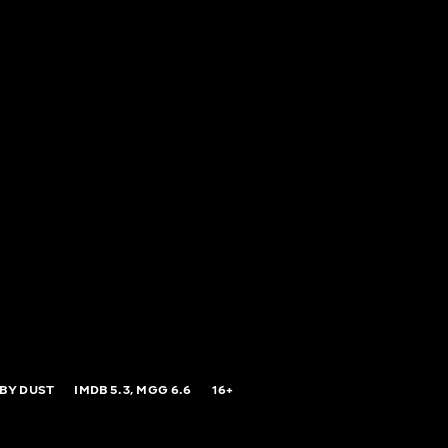
ABY DUST
IMDB
5.3,
MGG
6.6
16+