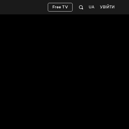
Free TV
UA
УВІЙТИ