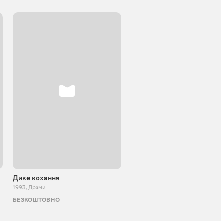
Дике кохання
Я люблю
1993
,
Драми
1994
,
Драми
БЕЗКОШТОВНО
ТБ І КІНО
АКЦІЯ