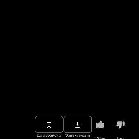
До обраного
Завантажити
12тис.
1тис.