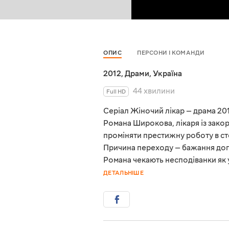
ОПИС
ПЕРСОНИ І КОМАНДИ
2012
,
Драми
,
Україна
44 хвилини
Full HD
Серіал Жіночий лікар — драма 20
Романа Широкова, лікаря із зак
проміняти престижну роботу в сто
Причина переходу — бажання догля
Романа чекають несподіванки як у 
ДЕТАЛЬНІШЕ