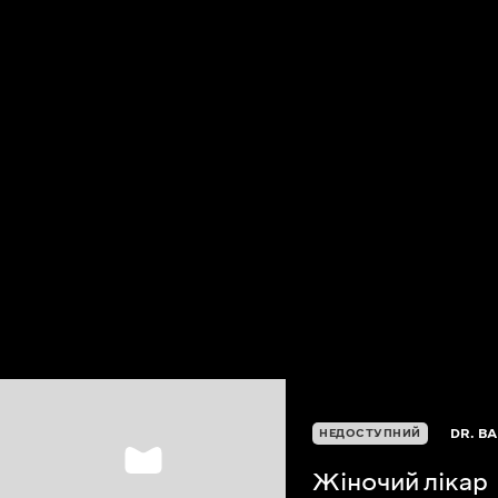
DR. B
НЕДОСТУПНИЙ
Жіночий лікар