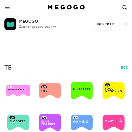
MEGOGO
ВІДКРИТИ
Дивитися в застосунку
Безкоштовне ТБ
Я, 
+12
БЕЗ
ТБ
ВСЕ